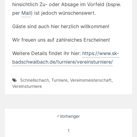
hinsichtlich Zu- oder Absage im Vorfeld (bspw.
per
Mail
) ist jedoch wünschenswert.
Gäste sind auch hier herzlich willkommen!
Wir freuen uns auf zahlreiches Erscheinen!
Weitere Details findet ihr hier:
https://www.sk-
badschwalbach.de/turniere/vereinsturniere/
Schnellschach
,
Turniere
,
Vereinsmeisterschaft
,
Vereinsturniere
Seitennummerierung
Vorheriger
der
1
Beiträge