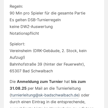
Regeln:
90 Min pro Spieler für die gesamte Partie
Es gelten DSB-Turnierregeln
keine DWZ-Auswertung
Notationspflicht
Spielort:
Vereinsheim (DRK-Gebäude, 2. Stock, kein
Aufzug!)
Bahnhofstraße 39 (hinter der Feuerwehr),
65307 Bad Schwalbach
Die
Anmeldung zum Turnier
hat
bis zum
31.08.25
per Mail an die Turnierleitung
(
turnierleitung@sk-badschwalbach.de
) oder
durch einen Eintrag in die entsprechende,