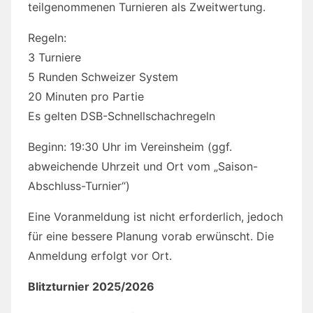
teilgenommenen Turnieren als Zweitwertung.
Regeln:
3 Turniere
5 Runden Schweizer System
20 Minuten pro Partie
Es gelten DSB-Schnellschachregeln
Beginn: 19:30 Uhr im Vereinsheim (ggf.
abweichende Uhrzeit und Ort vom „Saison-
Abschluss-Turnier“)
Eine Voranmeldung ist nicht erforderlich, jedoch
für eine bessere Planung vorab erwünscht. Die
Anmeldung erfolgt vor Ort.
Blitzturnier 2025/2026