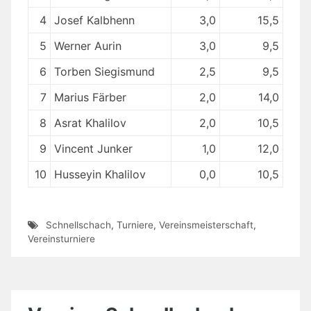
4
Josef Kalbhenn
3,0
15,5
5
Werner Aurin
3,0
9,5
6
Torben Siegismund
2,5
9,5
7
Marius Färber
2,0
14,0
8
Asrat Khalilov
2,0
10,5
9
Vincent Junker
1,0
12,0
10
Husseyin Khalilov
0,0
10,5
Schnellschach
,
Turniere
,
Vereinsmeisterschaft
,
Vereinsturniere